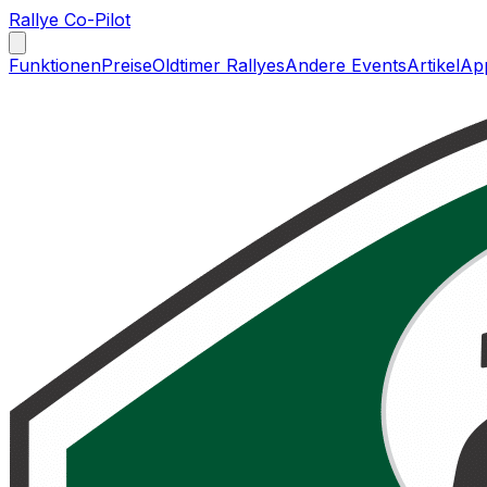
Rallye Co-Pilot
Funktionen
Preise
Oldtimer Rallyes
Andere Events
Artikel
Ap