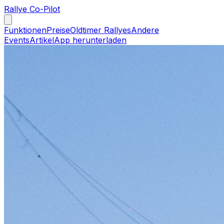
Rallye Co-Pilot
Funktionen
Preise
Oldtimer Rallyes
Andere
Events
Artikel
App herunterladen