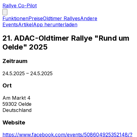
Rallye Co-Pilot
Funktionen
Preise
Oldtimer Rallyes
Andere
Events
Artikel
App herunterladen
21. ADAC-Oldtimer Rallye "Rund um
Oelde" 2025
Zeitraum
24.5.2025
–
24.5.2025
Ort
Am Markt 4
59302
Oelde
Deutschland
Website
https://www.facebook.com/events/508604925352148/?