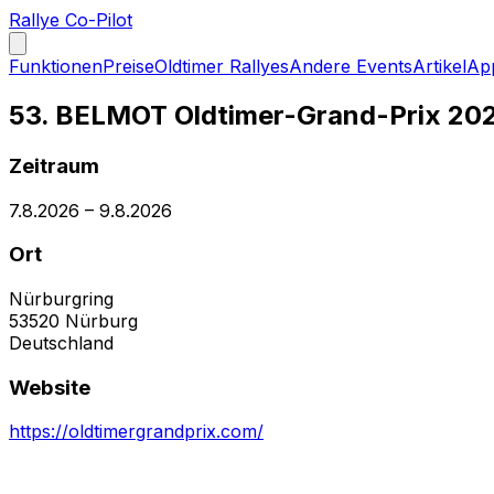
Rallye Co-Pilot
Funktionen
Preise
Oldtimer Rallyes
Andere Events
Artikel
Ap
53. BELMOT Oldtimer-Grand-Prix 20
Zeitraum
7.8.2026
–
9.8.2026
Ort
Nürburgring
53520
Nürburg
Deutschland
Website
https://oldtimergrandprix.com/