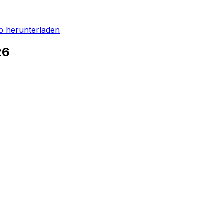
p herunterladen
26