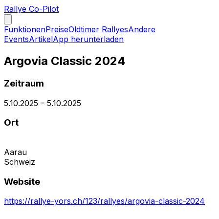
Rallye Co-Pilot
Funktionen
Preise
Oldtimer Rallyes
Andere
Events
Artikel
App herunterladen
Argovia Classic 2024
Zeitraum
5.10.2025
–
5.10.2025
Ort
Aarau
Schweiz
Website
https://rallye-yors.ch/123/rallyes/argovia-classic-2024