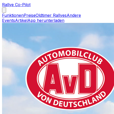
Rallye Co-Pilot
Funktionen
Preise
Oldtimer Rallyes
Andere
Events
Artikel
App herunterladen