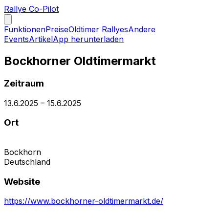
Rallye Co-Pilot
Funktionen
Preise
Oldtimer Rallyes
Andere
Events
Artikel
App herunterladen
Bockhorner Oldtimermarkt
Zeitraum
13.6.2025
–
15.6.2025
Ort
Bockhorn
Deutschland
Website
https://www.bockhorner-oldtimermarkt.de/