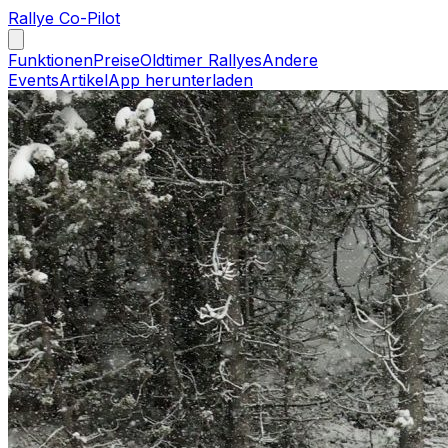
Rallye Co-Pilot
Funktionen
Preise
Oldtimer Rallyes
Andere
Events
Artikel
App herunterladen