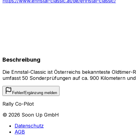
https://www.ennstal-classic.at/de/ennstal-classic/
Beschreibung
Die Ennstal-Classic ist Österreichs bekannteste Oldtimer-
umfasst 50 Sonderprüfungen auf ca. 900 Kilometern und b
Fehler/Ergänzung melden
Rally Co-Pilot
©
2026
Soon Up GmbH
Datenschutz
AGB