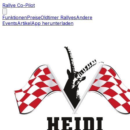
Rallye Co-Pilot
Funktionen
Preise
Oldtimer Rallyes
Andere
Events
Artikel
App herunterladen