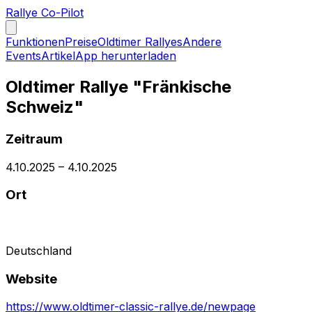
Rallye Co-Pilot
Funktionen
Preise
Oldtimer Rallyes
Andere
Events
Artikel
App herunterladen
Oldtimer Rallye "Fränkische
Schweiz"
Zeitraum
4.10.2025
–
4.10.2025
Ort
Deutschland
Website
https://www.oldtimer-classic-rallye.de/newpage