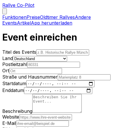
Rallye Co-Pilot
Funktionen
Preise
Oldtimer Rallyes
Andere
Events
Artikel
App herunterladen
Event einreichen
Titel des Events
Land
Postleitzahl
Ort
Straße und Hausnummer
Startdatum
Enddatum
Beschreibung
Website
E-Mail