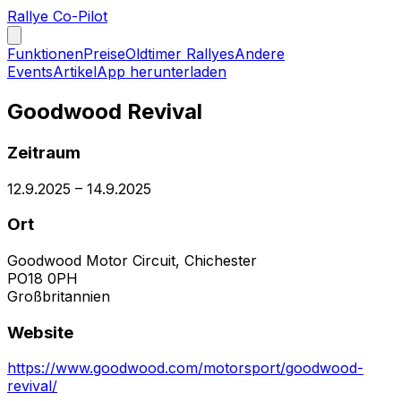
Rallye Co-Pilot
Funktionen
Preise
Oldtimer Rallyes
Andere
Events
Artikel
App herunterladen
Goodwood Revival
Zeitraum
12.9.2025
–
14.9.2025
Ort
Goodwood Motor Circuit, Chichester
PO18 0PH
Großbritannien
Website
https://www.goodwood.com/motorsport/goodwood-
revival/